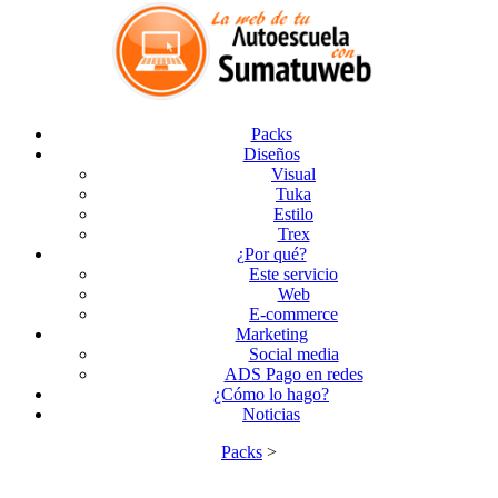
Packs
Diseños
Visual
Tuka
Estilo
Trex
¿Por qué?
Este servicio
Web
E-commerce
Marketing
Social media
ADS Pago en redes
¿Cómo lo hago?
Noticias
Packs
>