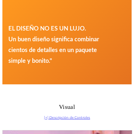
EL DISEÑO NO ES UN LUJO.
Un buen diseño significa combinar
cientos de detalles en un paquete
simple y bonito."
Visual
[+] Descripción de Controles